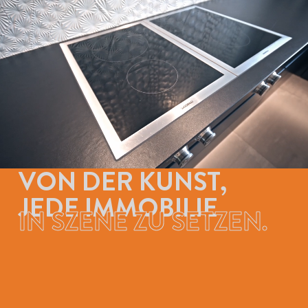
VON DER KUNST,
JEDE IMMOBILIE
IN SZENE ZU SETZEN.