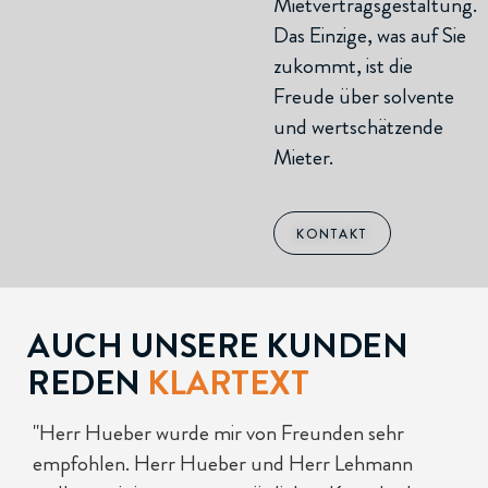
Mietvertragsgestaltung.
Das Einzige, was auf Sie
zukommt, ist die
Freude über solvente
und wertschätzende
Mieter.
KONTAKT
AUCH UNSERE KUNDEN
REDEN
KLARTEXT
"LEHMANN HUEBER Immobilien ein Makler-
"
Team der Extra-Klasse! Wir können den
h