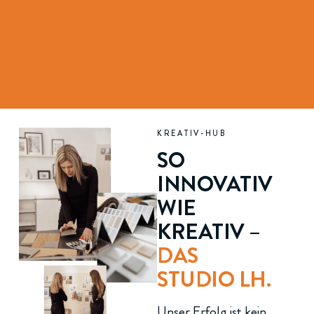
KREATIV-HUB
SO
INNOVATIV
WIE
KREATIV –
DAS
STUDIO LH.
Unser Erfolg ist kein