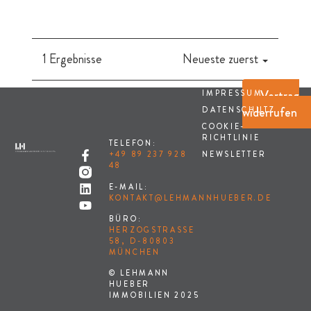
1 Ergebnisse
Neueste zuerst
Vertrag
IMPRESSUM
widerrufen
DATENSCHUTZ
COOKIE-
RICHTLINIE
TELEFON:
NEWSLETTER
+49 89 237 928
48
E-MAIL:
KONTAKT@LEHMANNHUEBER.DE
BÜRO:
HERZOGSTRASSE 5
8, D-80803 M
ÜNCHEN
© LEHMANN
HUEBER
IMMOBILIEN 2025