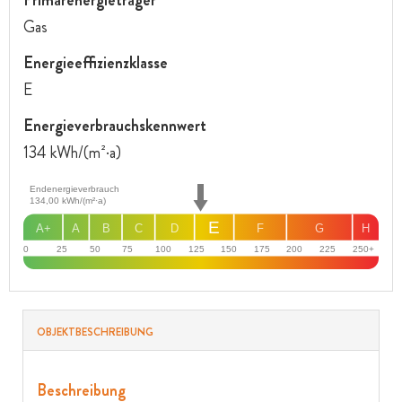
Gas
Energie­effizienz­klasse
E
Energie­verbrauchs­kennwert
134 kWh/(m²·a)
Endenergieverbrauch
134,00
kWh/(m²·a)
E
A+
A
B
C
D
F
G
H
0
25
50
75
100
125
150
175
200
225
250+
OBJEKT­BESCHREIBUNG
Beschreibung