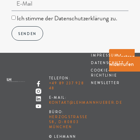
Ich stimme der Datenschutzerklärung zu.
SENDEN
Vertrag
IMPRESSUM
widerrufen
DATENSCHUTZ
COOKIE-
RICHTLINIE
TELEFON:
NEWSLETTER
+49 89 237 928
48
E-MAIL:
KONTAKT@LEHMANNHUEBER.DE
BÜRO:
HERZOGSTRASSE 5
8, D-80803 M
ÜNCHEN
© LEHMANN