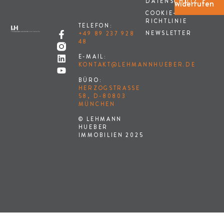
widerrufen
DATENSCHUTZ
COOKIE-
RICHTLINIE
TELEFON:
NEWSLETTER
+49 89 237 928
48
E-MAIL:
KONTAKT@LEHMANNHUEBER.DE
BÜRO:
HERZOGSTRASSE 5
8, D-80803 M
ÜNCHEN
© LEHMANN
HUEBER
IMMOBILIEN 2025