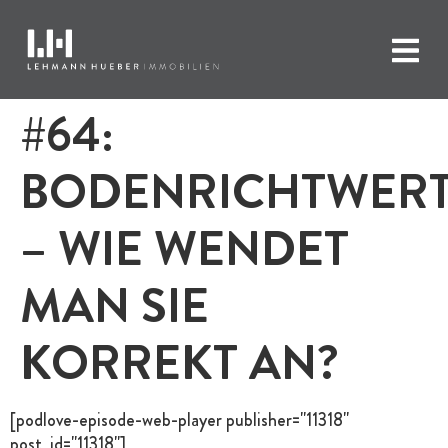
#64:
BODENRICHTWER
– WIE WENDET
MAN SIE
KORREKT AN?
[podlove-episode-web-player publisher="11318"
post_id="11318"]