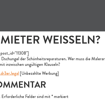
 MIETER WEISSELN?
 post_id="11308"]
den Dschungel der Schönheitsreparaturen. Wer muss die Maler
mit inzwischen ungültigen Klauseln?
dr3er.legal
[Unbezahlte Werbung]
KOMMENTAR
.
Erforderliche Felder sind mit
*
markiert