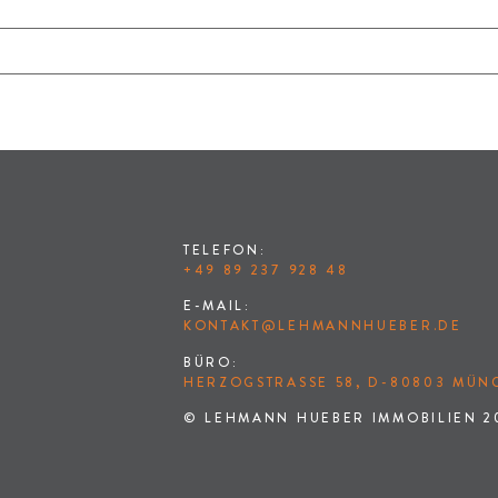
TELEFON:
+49 89 237 928 48
E-MAIL:
KONTAKT@LEHMANNHUEBER.DE
BÜRO:
HERZOGSTRASSE 58, D-80803 MÜNC
© LEHMANN HUEBER IMMOBILIEN 2