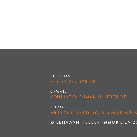
TELEFON:
+49 89 237 928 48
E-MAIL:
KONTAKT@LEHMANNHUEBER.DE
BÜRO:
HERZOGSTRASSE 58, D-80803 MÜNC
© LEHMANN HUEBER IMMOBILIEN 2