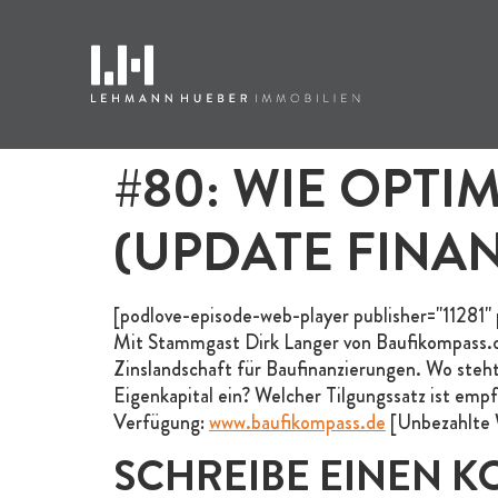
#80: WIE OPTI
(UPDATE FINA
[podlove-episode-web-player publisher="11281" 
Mit Stammgast Dirk Langer von Baufikompass
Zinslandschaft für Baufinanzierungen. Wo steht
Eigenkapital ein? Welcher Tilgungssatz ist emp
Verfügung:
www.baufikompass.de
[Unbezahlte
SCHREIBE EINEN 