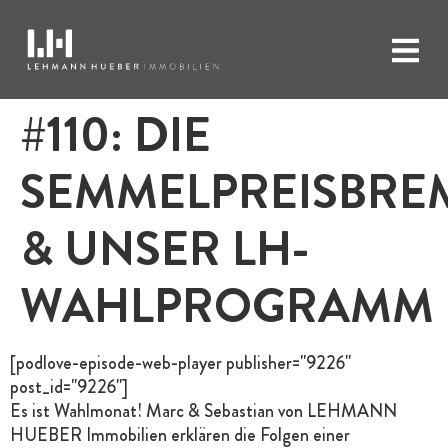
#110: DIE
SEMMELPREISBRE
& UNSER LH-
WAHLPROGRAMM
[podlove-episode-web-player publisher="9226"
post_id="9226"]
Es ist Wahlmonat! Marc & Sebastian von LEHMANN
HUEBER Immobilien erklären die Folgen einer