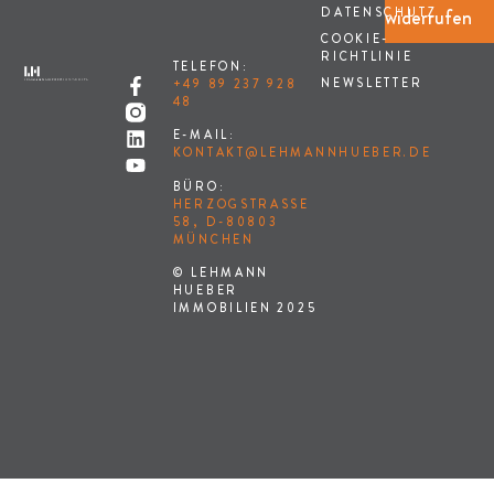
widerrufen
DATENSCHUTZ
COOKIE-
RICHTLINIE
TELEFON:
NEWSLETTER
+49 89 237 928
48
E-MAIL:
KONTAKT@LEHMANNHUEBER.DE
BÜRO:
HERZOGSTRASSE 5
8, D-80803 M
ÜNCHEN
© LEHMANN
HUEBER
IMMOBILIEN 2025