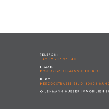
TELEFON:
+49 89 237 928 48
E-MAIL:
KONTAKT@LEHMANNHUEBER.DE
BÜRO:
HERZOGSTRASSE 58, D-80803 MÜNC
© LEHMANN HUEBER IMMOBILIEN 2