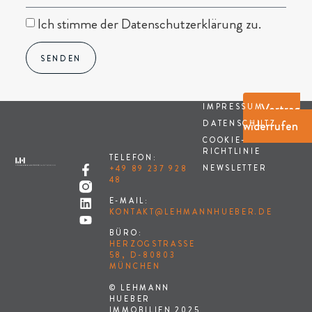
Ich stimme der Datenschutzerklärung zu.
SENDEN
Vertrag
IMPRESSUM
widerrufen
DATENSCHUTZ
COOKIE-
RICHTLINIE
TELEFON:
NEWSLETTER
+49 89 237 928
48
E-MAIL:
KONTAKT@LEHMANNHUEBER.DE
BÜRO:
HERZOGSTRASSE 5
8, D-80803 M
ÜNCHEN
© LEHMANN
HUEBER
IMMOBILIEN 2025