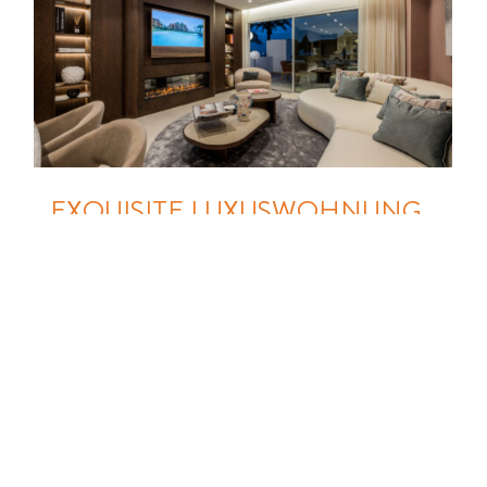
EXQUISITE LUXUSWOHNUNG
MIT AUSERLESENEN DETAILS
IN STRANDNÄHE
29603 MARBELLA / LOS MONTEROS
(SPANIEN), ETAGENWOHNUNG
Zimmer:
4