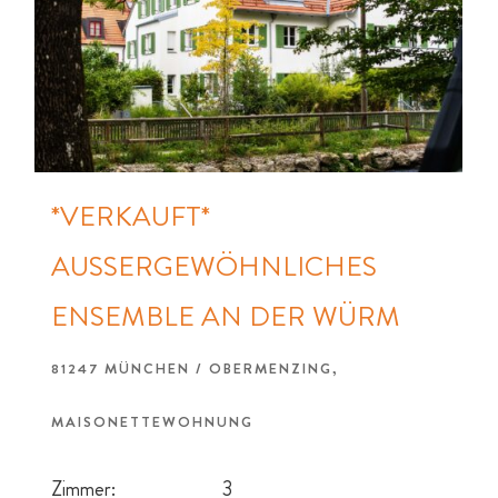
*VERKAUFT*
AUSSERGEWÖHNLICHES E
NSEMBLE AN DER WÜRM
81247 MÜNCHEN / OBERMENZING,
MAISONETTEWOHNUNG
Zimmer:
3