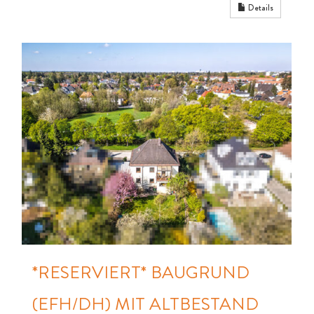
Details
*RESERVIERT* BAUGRUND
(EFH/DH) MIT ALTBESTAND