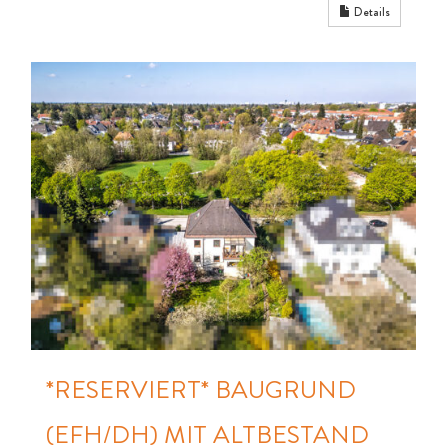
Details
*RESERVIERT* BAUGRUND
(EFH/DH) MIT ALTBESTAND