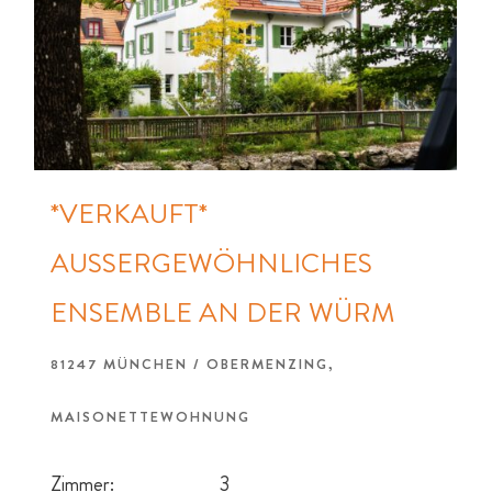
*VERKAUFT*
AUSSERGEWÖHNLICHES E
NSEMBLE AN DER WÜRM
81247 MÜNCHEN / OBERMENZING,
MAISONETTEWOHNUNG
Zimmer:
3