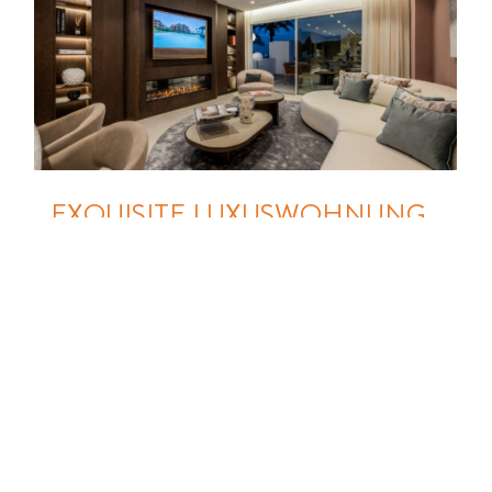
EXQUISITE LUXUSWOHNUNG
MIT AUSERLESENEN DETAILS
IN STRANDNÄHE
29603 MARBELLA / LOS MONTEROS
(SPANIEN), ETAGENWOHNUNG
Zimmer:
4