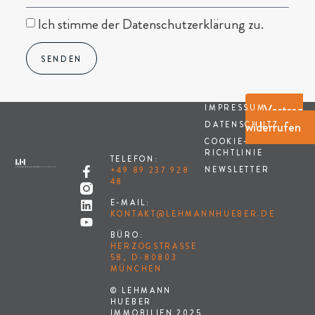
Ich stimme der Datenschutzerklärung zu.
SENDEN
Vertrag
IMPRESSUM
widerrufen
DATENSCHUTZ
COOKIE-
RICHTLINIE
TELEFON:
NEWSLETTER
+49 89 237 928
48
E-MAIL:
KONTAKT@LEHMANNHUEBER.DE
BÜRO:
HERZOGSTRASSE 5
8, D-80803 M
ÜNCHEN
© LEHMANN
HUEBER
IMMOBILIEN 2025