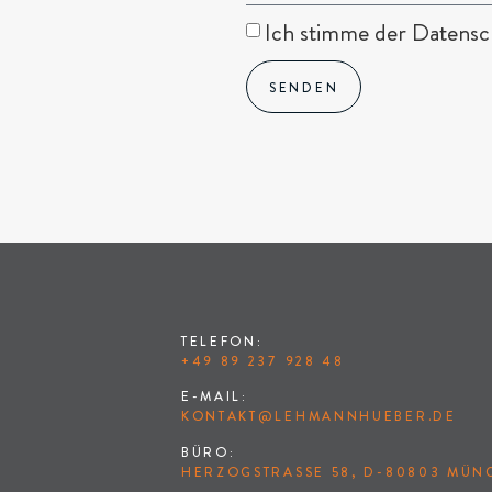
Ich stimme der Datensch
SENDEN
TELEFON:
+49 89 237 928 48
E-MAIL:
KONTAKT@LEHMANNHUEBER.DE
BÜRO:
HERZOGSTRASSE 58, D-80803 MÜNC