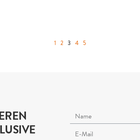
1
2
3
4
5
SEREN
LUSIVE